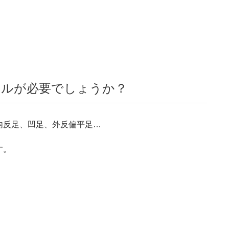
ールが必要でしょうか？
内反足、凹足、外反偏平足…
す。