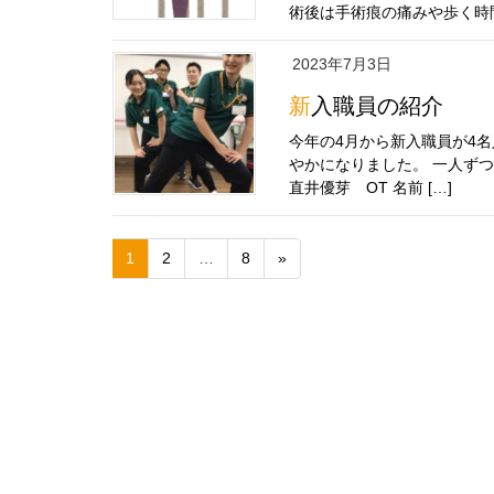
術後は手術痕の痛みや歩く時間
2023年7月3日
新入職員の紹介
今年の4月から新入職員が4名
やかになりました。 一人ずつ
直井優芽 OT 名前 […]
1
2
…
8
»