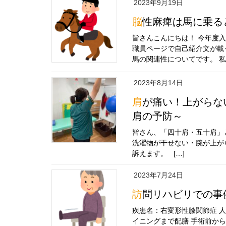
2023年9月19日
脳性麻痺は馬に乗
皆さんこんにちは！ 今年度
職員ページで自己紹介文が載
馬の関連性についてです。 私自
2023年8月14日
肩が痛い！上がらない！ そんな症状になる前に ～四十肩・五十
肩の予防～
皆さん、「四十肩・五十肩」
洗濯物が干せない・腕が上が
訴えます。 […]
2023年7月24日
訪問リハビリでの事
疾患名：右変形性膝関節症 人
イニングまで配膳 手術前か