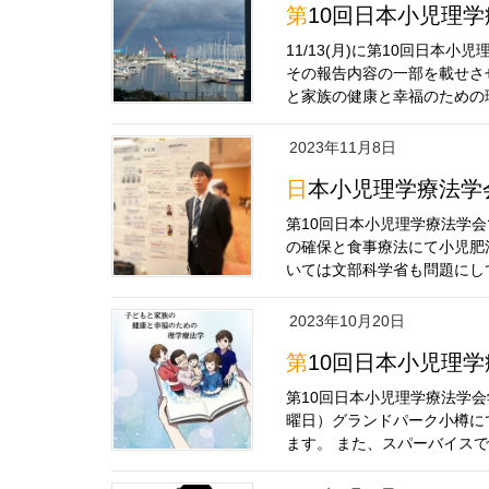
第10回日本小児理
11/13(月)に第10回日
その報告内容の一部を載せさ
と家族の健康と幸福のための理
2023年11月8日
日本小児理学療法
第10回日本小児理学療法学
の確保と食事療法にて小児肥
いては文部科学省も問題にして
2023年10月20日
第10回日本小児理
第10回日本小児理学療法学会学
曜日）グランドパーク小樽に
ます。 また、スパーバイスでお