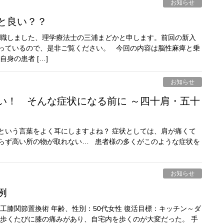
お知らせ
ると良い？？
入職しました、理学療法士の三浦まどかと申します。前回の新入
っているので、是非ご覧ください。 今回の内容は脳性麻痺と乗
身の患者 […]
お知らせ
という言葉をよく耳にしますよね？ 症状としては、肩が痛くて
らず高い所の物が取れない… 患者様の多くがこのような症状を
お知らせ
例
工膝関節置換術 年齢、性別：50代女性 復活目標：キッチン～ダ
ら歩くたびに膝の痛みがあり、自宅内を歩くのが大変だった。 手